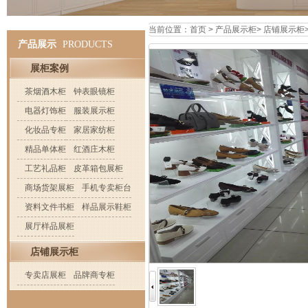
当前位置：
首页
>
产品展示柜
>
店铺展示柜
产品展示
PRODUCTS
展柜案例
茶烟酒木柜
钟表眼镜柜
电器灯饰柜
服装展示柜
化妆品专柜
家居家纺柜
精品单体柜
红酒庄木柜
工艺礼品柜
皮革箱包展柜
商场货架展柜
手机专卖柜台
资料文件书柜
样品展示鞋柜
展厅样品展柜
店铺展示柜
专卖店展柜
品牌商专柜