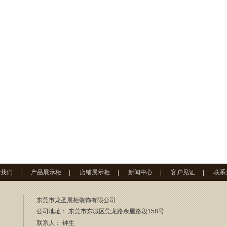
于我们
|
产品展示柜
|
店铺展示柜
|
新闻中心
|
客户见证
|
联系
东莞市龙圣展柜装饰有限公司
公司地址： 东莞市东城区莞龙路余屋路段158号
联系人：
钟生