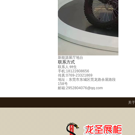
新能源展厅地台
联系方式
联系人:钟生
手机:18122808656
传真:0769-23321869
地址：东莞市东城区莞龙路余屋路段
158号
邮箱:2952804076@qq.com
关