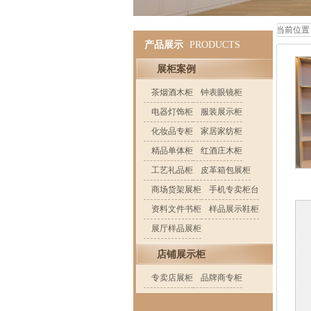
当前位置
产品展示
PRODUCTS
展柜案例
茶烟酒木柜
钟表眼镜柜
电器灯饰柜
服装展示柜
化妆品专柜
家居家纺柜
精品单体柜
红酒庄木柜
工艺礼品柜
皮革箱包展柜
商场货架展柜
手机专卖柜台
资料文件书柜
样品展示鞋柜
展厅样品展柜
店铺展示柜
专卖店展柜
品牌商专柜