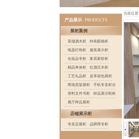
当前位置
产品展示
PRODUCTS
展柜案例
茶烟酒木柜
钟表眼镜柜
电器灯饰柜
服装展示柜
化妆品专柜
家居家纺柜
精品单体柜
红酒庄木柜
工艺礼品柜
皮革箱包展柜
商场货架展柜
手机专卖柜台
资料文件书柜
样品展示鞋柜
展厅样品展柜
店铺展示柜
专卖店展柜
品牌商专柜