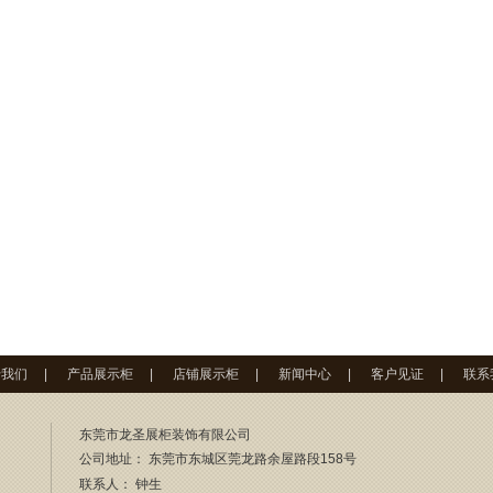
于我们
|
产品展示柜
|
店铺展示柜
|
新闻中心
|
客户见证
|
联系
东莞市龙圣展柜装饰有限公司
公司地址： 东莞市东城区莞龙路余屋路段158号
联系人：
钟生