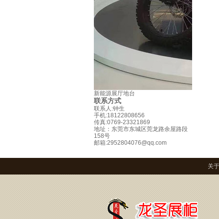
新能源展厅地台
联系方式
联系人:钟生
手机:18122808656
传真:0769-23321869
地址：东莞市东城区莞龙路余屋路段
158号
邮箱:2952804076@qq.com
关