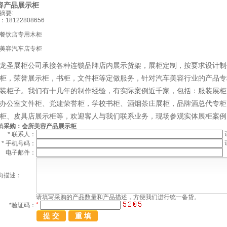
容产品展示柜
摘要:
：
18122808656
餐饮店专用木柜
美容汽车店专柜
龙圣展柜公司承接各种连锁品牌店内展示货架，展柜定制，按要求设计制
柜，荣誉展示柜，书柜，文件柜等定做服务，针对汽车美容行业的产品专
装柜子。我们有十几年的制作经验，有实际案例近千家，包括：
服装展柜
办公室文件柜
、
党建荣誉柜
，
学校书柜
、
酒烟茶庄展柜
，
品牌酒总代专柜
柜
、
皮具店展示柜
等，欢迎客人与我们联系业务，现场参观实体展柜案例
填
采购：会所美容产品展示柜
*
联系人：
*
手机号码：
电子邮件：
向描述：
请填写
采购
的产品数量和产品描述，方便我们进行统一备货。
*
*
验证码：