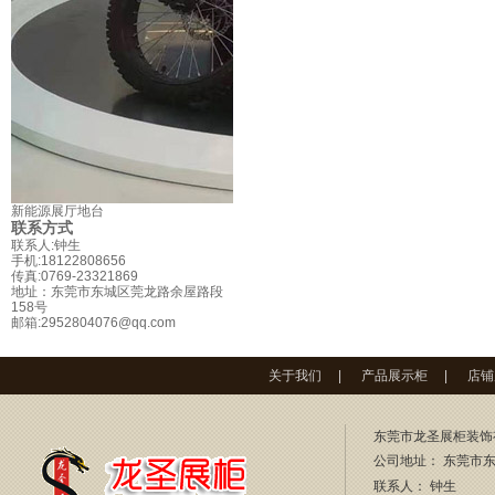
新能源展厅地台
联系方式
联系人:钟生
手机:18122808656
传真:0769-23321869
地址：东莞市东城区莞龙路余屋路段
158号
邮箱:2952804076@qq.com
关于我们
|
产品展示柜
|
店铺
东莞市龙圣展柜装饰
公司地址： 东莞市东
联系人：
钟生