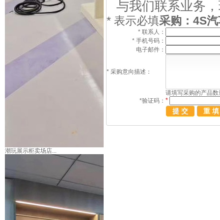
与我们联系业务，
*
表示必填
采购：4S
*
联系人：
*
手机号码：
电子邮件：
*
采购意向描述：
请填写
采购
的产品数
*
*
验证码：
潮玩展示柜卖场店...