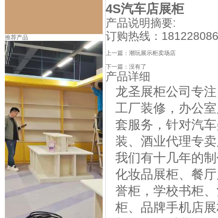
4S汽车店展柜
产品说明摘要:
订购热线：
18122808
推荐产品
上一篇：
潮玩展示柜卖场店
下一篇：没有了
产品详细
龙圣展柜公司专注
工厂装修，办公室
套服务，针对汽车
装、酒业代理专卖
我们有十几年的制
化妆品展柜
、
餐厅
誉柜
，
学校书柜
、
柜
、
品牌手机店展