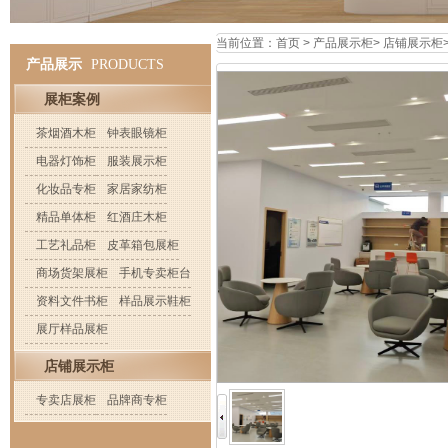
当前位置：
首页
>
产品展示柜
>
店铺展示柜
产品展示
PRODUCTS
展柜案例
茶烟酒木柜
钟表眼镜柜
电器灯饰柜
服装展示柜
化妆品专柜
家居家纺柜
精品单体柜
红酒庄木柜
工艺礼品柜
皮革箱包展柜
商场货架展柜
手机专卖柜台
资料文件书柜
样品展示鞋柜
展厅样品展柜
店铺展示柜
专卖店展柜
品牌商专柜